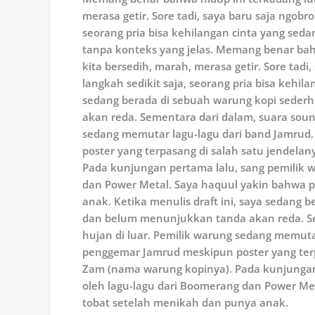
merasa getir. Sore tadi, saya baru saja ngob
seorang pria bisa kehilangan cinta yang sedan
tanpa konteks yang jelas. Memang benar bah
kita bersedih, marah, merasa getir. Sore tad
langkah sedikit saja, seorang pria bisa kehil
sedang berada di sebuah warung kopi sederh
akan reda. Sementara dari dalam, suara sou
sedang memutar lagu-lagu dari band Jamrud.
poster yang terpasang di salah satu jendela
Pada kunjungan pertama lalu, sang pemilik w
dan Power Metal. Saya haquul yakin bahwa p
anak. Ketika menulis draft ini, saya sedang 
dan belum menunjukkan tanda akan reda. Se
hujan di luar. Pemilik warung sedang memuta
penggemar Jamrud meskipun poster yang terp
Zam (nama warung kopinya). Pada kunjungan p
oleh lagu-lagu dari Boomerang dan Power Met
tobat setelah menikah dan punya anak.