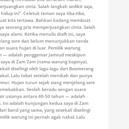
rjuangkan cinta. Salah langkah sedikit saja,
hidup ini”. Celetuk teman saya tiba-tiba,
buat kita tertawa. Bahkan kadang membuat
hnya seorang pria memperjuangkan cinta. Salah
saya alami. Ketika menulis draft ini, saya
njelang sore dan belum menunjukkan tanda
 suara hujan di luar. Pemilik warung
ahun — adalah penggemar Jamrud meskipun
a saya di Zam Zam (nama warung kopinya).
ali diselingi oleh lagu-lagu dari Boomerang
akal. Lalu tobat setelah menikah dan punya
Timur. Hujan turun sejak siang menjelang sore
memekakkan. Seolah beradu sengan suara
ksir usianya antara 40-50 tahun — adalah
. Ini adalah kunjungan kedua saya di Zam
ri band yang sama, yang sesekali diselingi
ilik warung ini pernah agak nakal. Lalu