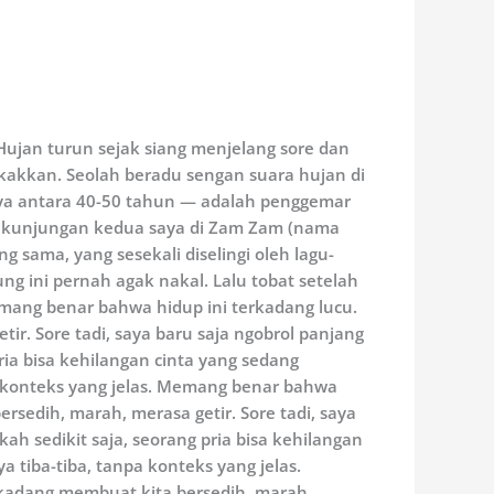
 Hujan turun sejak siang menjelang sore dan
akkan. Seolah beradu sengan suara hujan di
anya antara 40-50 tahun — adalah penggemar
ah kunjungan kedua saya di Zam Zam (nama
 sama, yang sesekali diselingi oleh lagu-
g ini pernah agak nakal. Lalu tobat setelah
emang benar bahwa hidup ini terkadang lucu.
r. Sore tadi, saya baru saja ngobrol panjang
ria bisa kehilangan cinta yang sedang
npa konteks yang jelas. Memang benar bahwa
sedih, marah, merasa getir. Sore tadi, saya
h sedikit saja, seorang pria bisa kehilangan
a tiba-tiba, tanpa konteks yang jelas.
kadang membuat kita bersedih, marah,