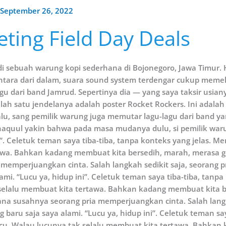
September 26, 2022
ting Field Day Deals
 di sebuah warung kopi sederhana di Bojonegoro, Jawa Timur.
ara dari dalam, suara sound system terdengar cukup memek
gu dari band Jamrud. Sepertinya dia — yang saya taksir usi
alah satu jendelanya adalah poster Rocket Rockers. Ini adal
, sang pemilik warung juga memutar lagu-lagu dari band yang
aquul yakin bahwa pada masa mudanya dulu, si pemilik warun
”. Celetuk teman saya tiba-tiba, tanpa konteks yang jelas. M
wa. Bahkan kadang membuat kita bersedih, marah, merasa geti
memperjuangkan cinta. Salah langkah sedikit saja, seorang p
lami. “Lucu ya, hidup ini”. Celetuk teman saya tiba-tiba, ta
 selalu membuat kita tertawa. Bahkan kadang membuat kita ber
ana susahnya seorang pria memperjuangkan cinta. Salah langka
 baru saja saya alami. “Lucu ya, hidup ini”. Celetuk teman say
u. Walau lucunya tak selalu membuat kita tertawa. Bahkan 