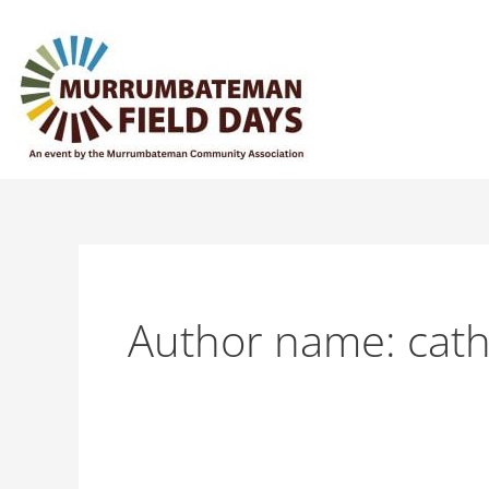
Skip
to
content
Author name: cat