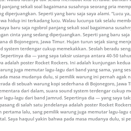
rol panjang sekali soal bagaimana susahnya seorang pria mempe
g diperjuangkan. Seperti yang baru saja saya alami. “Lucu ya, 
wa hidup ini terkadang lucu. Walau lucunya tak selalu mem
i, saya baru saja ngobrol panjang sekali soal bagaimana susa
angan cinta yang sedang diperjuangkan. Seperti yang baru saja 
ana di Bojonegoro, Jawa Timur. Hujan turun sejak siang me
nd system terdengar cukup memekakkan. Seolah beradu sengan
 Sepertinya dia — yang saya taksir usianya antara 40-50 t
nya adalah poster Rocket Rockers. Ini adalah kunjungan kedu
arung juga memutar lagu-lagu dari band yang sama, yang sesek
ada masa mudanya dulu, si pemilik warung ini pernah agak n
berada di sebuah warung kopi sederhana di Bojonegoro, Jawa 
mentara dari dalam, suara sound system terdengar cukup 
r lagu-lagu dari band Jamrud. Sepertinya dia — yang saya ta
asang di salah satu jendelanya adalah poster Rocket Rockers
ertama lalu, sang pemilik warung juga memutar lagu-lagu da
al. Saya haquul yakin bahwa pada masa mudanya dulu, si pem