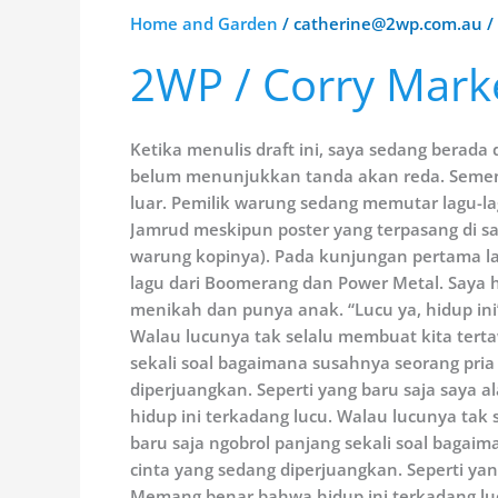
Home and Garden
/
catherine@2wp.com.au
/
2WP
/
2WP / Corry Marke
Corry
Marketing
Field
Ketika menulis draft ini, saya sedang berada
Day
belum menunjukkan tanda akan reda. Sement
Deals
luar. Pemilik warung sedang memutar lagu-la
Jamrud meskipun poster yang terpasang di s
warung kopinya). Pada kunjungan pertama lalu
lagu dari Boomerang dan Power Metal. Saya h
menikah dan punya anak. “Lucu ya, hidup ini
Walau lucunya tak selalu membuat kita terta
sekali soal bagaimana susahnya seorang pria 
diperjuangkan. Seperti yang baru saja saya a
hidup ini terkadang lucu. Walau lucunya tak
baru saja ngobrol panjang sekali soal bagaim
cinta yang sedang diperjuangkan. Seperti yang
Memang benar bahwa hidup ini terkadang luc